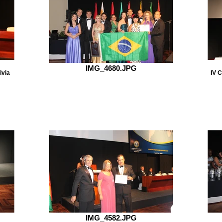
IMG_4680.JPG
ivia
IV C
IMG_4582.JPG