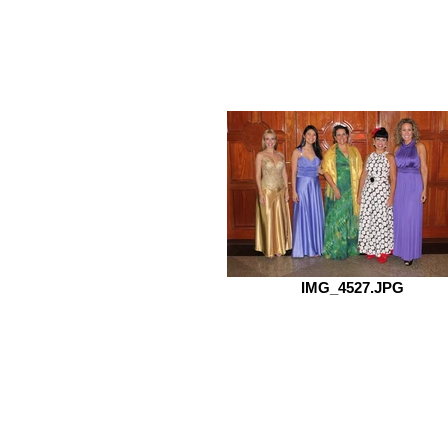
IMG_4527.JPG
Criado por Moacyr Menéndez & Carolina Renan
C
opyright © 2015
Todos los derechos reservados