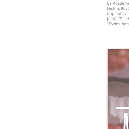
La Academia
Hiskin, lle
implantes” 
julio), “Di
“Toxina bot