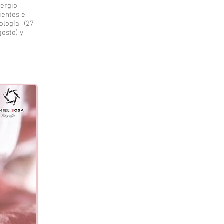
Sergio
ientes e
ología” (27
gosto) y