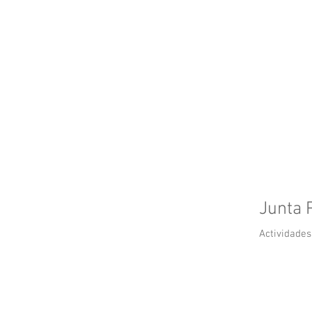
Inicio
Convenios
Revistas AIOI
Junta 
Actividade
NEWSLET