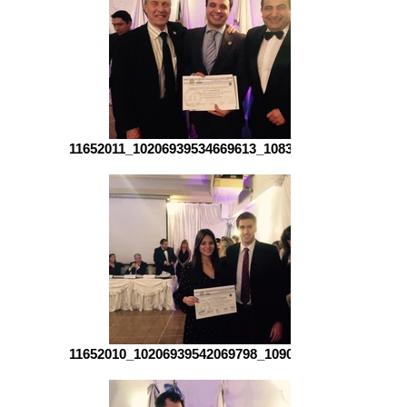
11652011_10206939534669613_1083056402_n.jpg
11652010_10206939542069798_1090231895_n.jpg