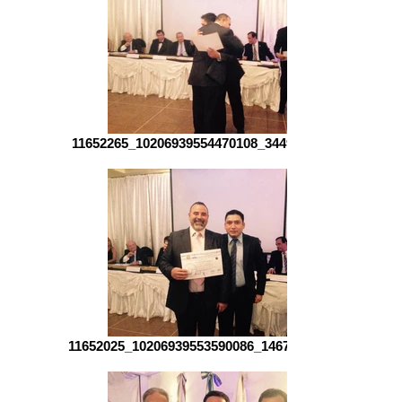
11652265_10206939554470108_344995824_n.jpg
11652025_10206939553590086_1467896801_n.jpg