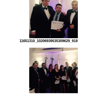
11651310_10206939535309629_918739541_n.jpg
11651014_10206939536309654_1045113779_n.jpg