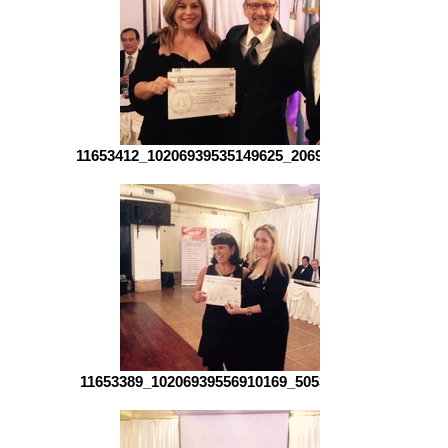
11653412_10206939535149625_2069040744_n.jpg
11653389_10206939556910169_505329392_n.jpg